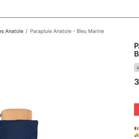
CESSOIRES
BAGAGERIE
SOINS
MAISON & DÉCO
F
es Anatole
Parapluie Anatole - Bleu Marine
P
B
A
3
🇧
