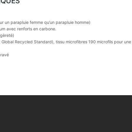
IQUES
pour un parapluie femme qu’un parapluie homme)
nium avec renforts en carbone.
égèreté)
t Global Recycled Standard), tissu microfibres 190 microfils pour un
gravé