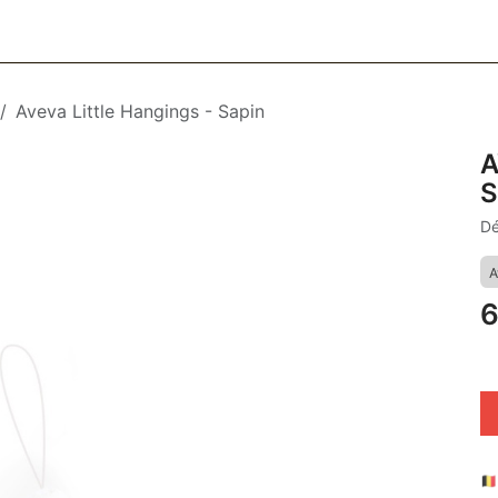
CESSOIRES
BAGAGERIE
SOINS
MAISON & DÉCO
F
Aveva Little Hangings - Sapin
A
S
Dé
A
6
🇧