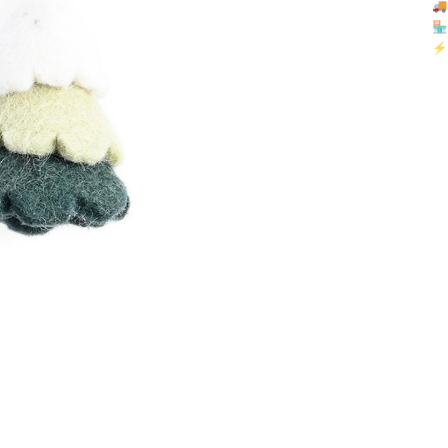

🏪 
⚡ 