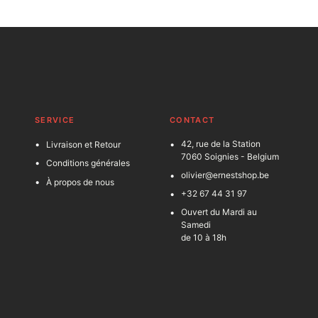
SERVICE
C
ONTACT
42, rue de la Station
Livraison et Retour
7060 Soignies - Belgium
Conditions générales
olivier@ernestshop.be
À propos de nous
+32 67 44 31 97
Ouvert du Mardi au
Samedi
de 10 à 18h