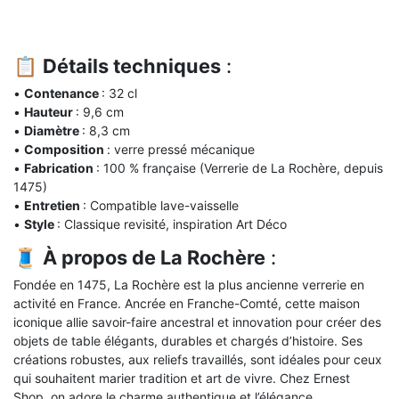
📋
Détails techniques
:
•
Contenance
: 32 cl
•
Hauteur
: 9,6 cm
•
Diamètre
: 8,3 cm
•
Composition
: verre pressé mécanique
•
Fabrication
: 100 % française (Verrerie de La Rochère, depuis
1475)
•
Entretien
: Compatible lave-vaisselle
•
Style
: Classique revisité, inspiration Art Déco
🧵
À propos de La Rochère
:
Fondée en 1475, La Rochère est la plus ancienne verrerie en
activité en France. Ancrée en Franche-Comté, cette maison
iconique allie savoir-faire ancestral et innovation pour créer des
objets de table élégants, durables et chargés d’histoire. Ses
créations robustes, aux reliefs travaillés, sont idéales pour ceux
qui souhaitent marier tradition et art de vivre. Chez Ernest
Shop, on adore le charme authentique et l’élégance