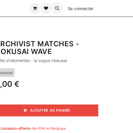
ÊTE DES PÈRES
Se connecter
RCHIVIST MATCHES -
OKUSAI WAVE
îte d'allumettes - la vague Hokusai
rchivist
,00
€
AJOUTER AU PANIER

Livraison offerte
dès 69€ en Belgique