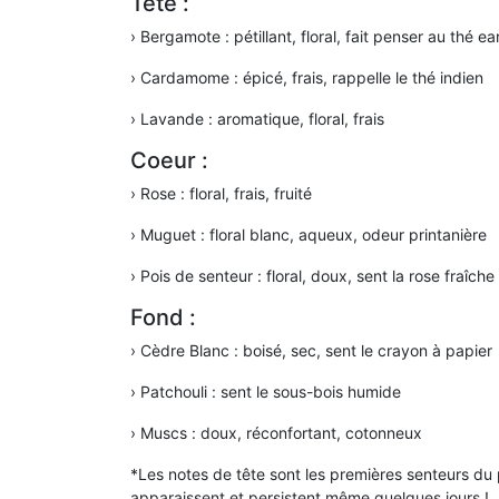
Tête :
› Bergamote : pétillant, floral, fait penser au thé ea
› Cardamome : épicé, frais, rappelle le thé indien
› Lavande : aromatique, floral, frais
Coeur :
› Rose : floral, frais, fruité
› Muguet : floral blanc, aqueux, odeur printanière
› Pois de senteur : floral, doux, sent la rose fraîche
Fond :
› Cèdre Blanc : boisé, sec, sent le crayon à papier
› Patchouli : sent le sous-bois humide
› Muscs : doux, réconfortant, cotonneux
*Les notes de tête sont les premières senteurs du 
apparaissent et persistent même quelques jours !