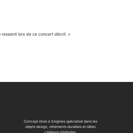
 ressenti lors de ce concert décrit. »
Concept store à Soignies spécialisé dans les
objets design, vêtements durables et idées
cadeaux originales.