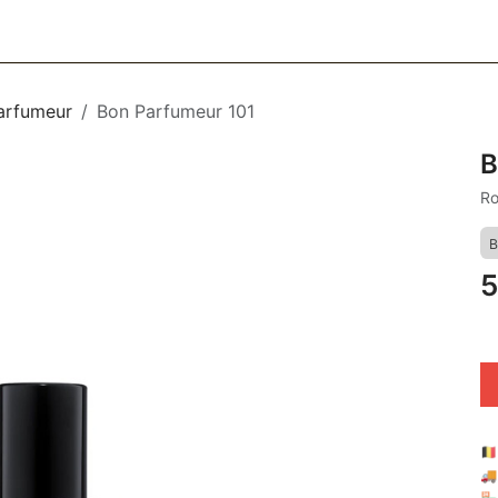
CESSOIRES
BAGAGERIE
SOINS
MAISON & DÉCO
F
arfumeur
Bon Parfumeur 101
B
Ro
B
5
🇧
