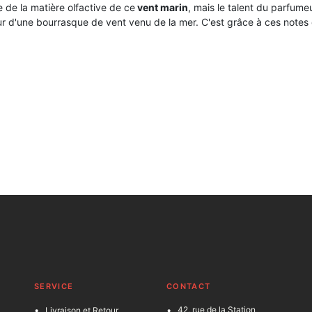
e de la matière olfactive de ce
vent marin
, mais le talent du parfumeu
eur d'une bourrasque de vent venu de la mer. C'est grâce à ces not
SERVICE
C
ONTACT
42, rue de la Station
Livraison et Retour