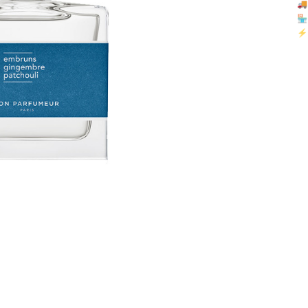

🏪 
⚡ 