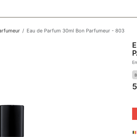
CESSOIRES
BAGAGERIE
SOINS
MAISON & DÉCO
F
arfumeur
Eau de Parfum 30ml Bon Parfumeur - 803
E
P
Em
B
5
🇧