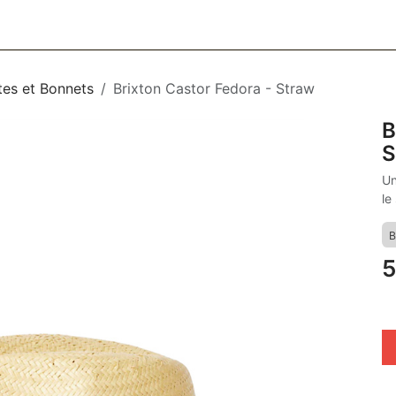
CESSOIRES
BAGAGERIE
SOINS
MAISON & DÉCO
F
es et Bonnets
Brixton Castor Fedora - Straw
B
Un
le 
B
5