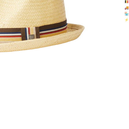
🇧

🏪 
⚡ 