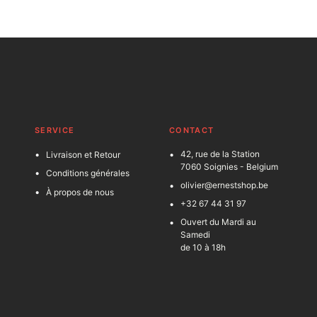
SERVICE
C
ONTACT
42, rue de la Station
Livraison et Retour
7060 Soignies - Belgium
Conditions générales
olivier@ernestshop.be
À propos de nous
+32 67 44 31 97
Ouvert du Mardi au
Samedi
de 10 à 18h