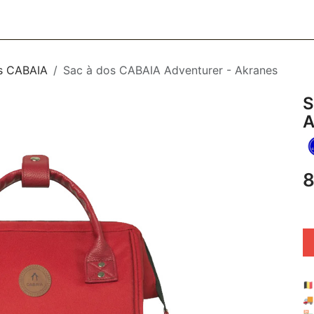
CESSOIRES
BAGAGERIE
SOINS
MAISON & DÉCO
F
s CABAIA
Sac à dos CABAIA Adventurer - Akranes
S
A
8
🇧
