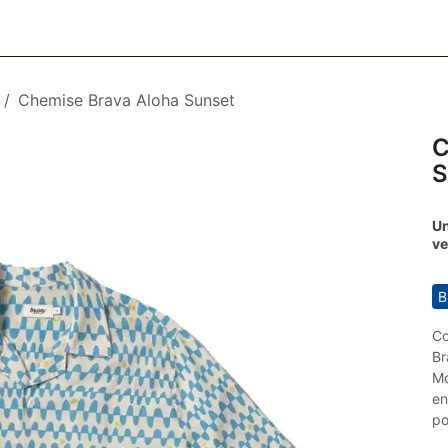
CESSOIRES
BAGAGERIE
SOINS
MAISON & DÉCO
F
Chemise Brava Aloha Sunset
C
Un
ve
B
Co
Br
Mo
en
po