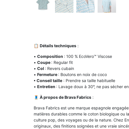
📋
Détails techniques
:
•
Composition
: 100 % EcoVero™ Viscose
•
Coupe
: Regular fit
•
Col
: Revers cubain
•
Fermeture
: Boutons en noix de coco
• Conseil taille
: Prendre sa taille habituelle
•
Entretien
: Lavage doux à 30°, ne pas sécher e
🧵
À propos de Brava Fabrics
:
Brava Fabrics est une marque espagnole engagée q
matières durables comme le coton biologique ou la 
culture pop, des voyages ou de la nature. Chez E
originaux, des finitions soignées et une vraie sin