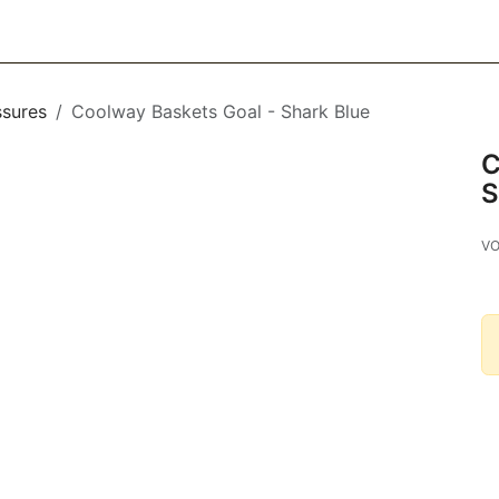
CESSOIRES
BAGAGERIE
SOINS
MAISON & DÉCO
F
sures
Coolway Baskets Goal - Shark Blue
C
S
VO