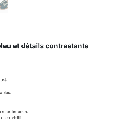
bleu et détails contrastants
uré.
ables.
té et adhérence.
n or vieilli.