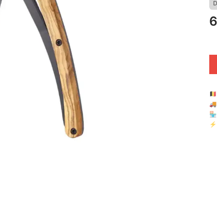
D
6
🇧

🏪 
⚡ 