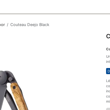
CESSOIRES
BAGAGERIE
SOINS
MAISON & DÉCO
F
oor
Couteau Deejo Black
C
Co
Un
in
D
Lé
co
in
co
mi