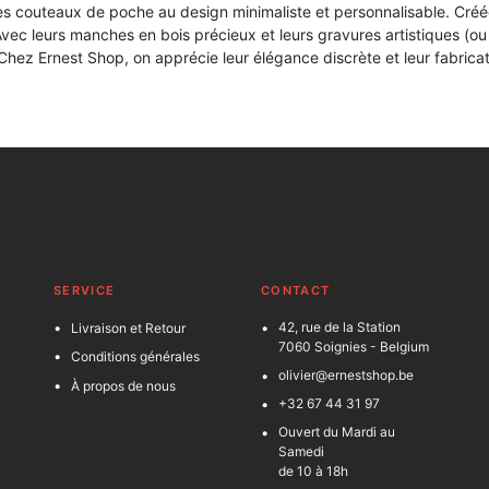
s couteaux de poche au design minimaliste et personnalisable. Créée p
ec leurs manches en bois précieux et leurs gravures artistiques (o
Chez Ernest Shop, on apprécie leur élégance discrète et leur fabricat
SERVICE
C
ONTACT
42, rue de la Station
Livraison et Retour
7060 Soignies - Belgium
Conditions générales
olivier@ernestshop.be
À propos de nous
+32 67 44 31 97
Ouvert du Mardi au
Samedi
de 10 à 18h