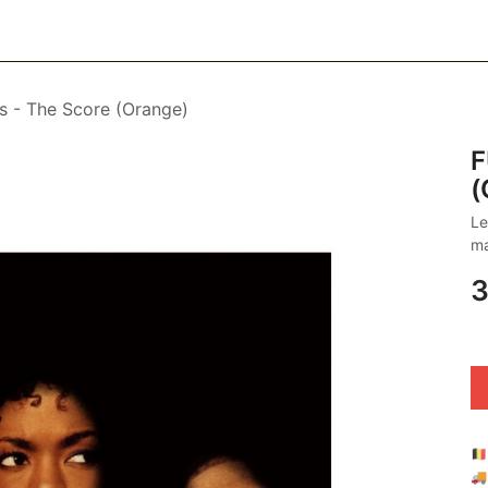
CESSOIRES
BAGAGERIE
SOINS
MAISON & DÉCO
F
s - The Score (Orange)
F
(
Le
ma
3
🇧
