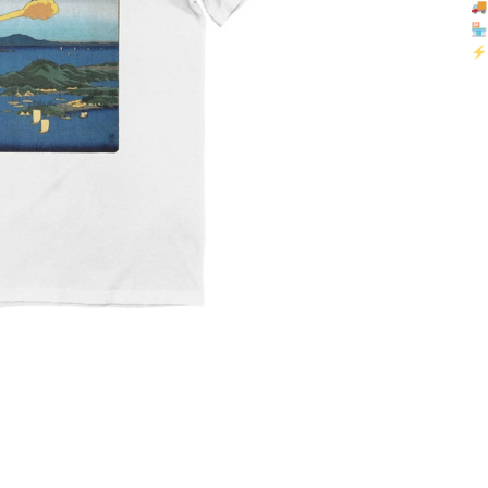

🏪 
⚡ 