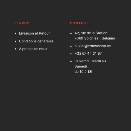
SERVICE
C
ONTACT
42, rue de la Station
Livraison et Retour
7060 Soignies - Belgium
Conditions générales
olivier@ernestshop.be
À propos de nous
+32 67 44 31 97
Ouvert du Mardi au
Samedi
de 10 à 18h