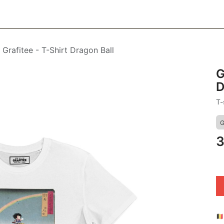
CESSOIRES
BAGAGERIE
SOINS
MAISON & DÉCO
F
Grafitee - T-Shirt Dragon Ball
G
D
T-
G
3
🇧