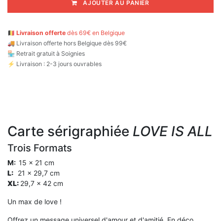
AJOUTER AU PANIER
🇧🇪
Livraison offerte
dès 69€ en Belgique
🚚
Livraison offerte hors Belgique dès 99€
🏪 Retrait gratuit à Soignies
⚡ Livraison : 2-3 jours ouvrables
Carte sérigraphiée
LOVE IS ALL
Trois Formats
M:
15 x 21 cm
L:
21 x 29,7 cm​
XL:
29,7 x 42 cm
Un max de love !
Offrez un message universel d'amour et d'amitié. En déco,