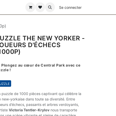
ÊTE DES PÈRES
Se connecter
0p)
UZZLE THE NEW YORKER -
OUEURS D'ÉCHECS
1000P)
 Plongez au cœur de Central Park avec ce
zzle !
ZZLE​​​​​​
 puzzle de 1000 pièces captivant qui célèbre la
e new-yorkaise dans toute sa diversité. Entre
ueurs d’échecs, passants et arbres verdoyants,
artiste
Victoria Tentler-Krylov
nous transporte
ns une scène vibrante et pleine de caractère,