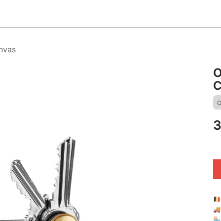
CESSOIRES
BAGAGERIE
SOINS
MAISON & DÉCO
F
nvas
O
O
3
🇧

🏪 