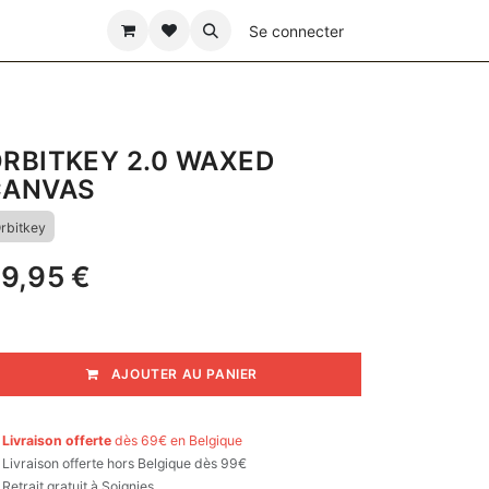
ÊTE DES PÈRES
Se connecter
RBITKEY 2.0 WAXED
CANVAS
rbitkey
9,95
€
AJOUTER AU PANIER

Livraison offerte
dès 69€ en Belgique

Livraison offerte hors Belgique dès 99€
Retrait gratuit à Soignies