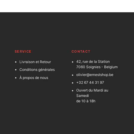
SERVICE
C
ONTACT
42, rue de la Station
Livraison et Retour
7060 Soignies - Belgium
Conditions générales
olivier@ernestshop.be
À propos de nous
+32 67 44 31 97
Ouvert du Mardi au
Samedi
de 10 à 18h