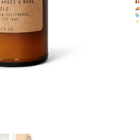
🇧

🏪 
⚡ 