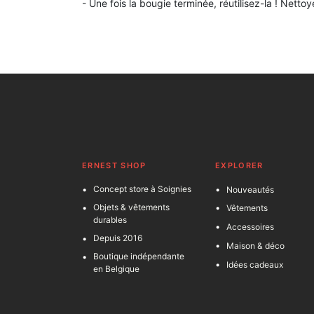
- Une fois la bougie terminée, réutilisez-la ! Net
ERNEST SHOP
EXPLORER
Concept store à Soignies
Nouveautés
Objets & vêtements
Vêtements
durables
Accessoires
Depuis 2016
Maison & déco
Boutique indépendante
Idées cadeaux
en Belgique