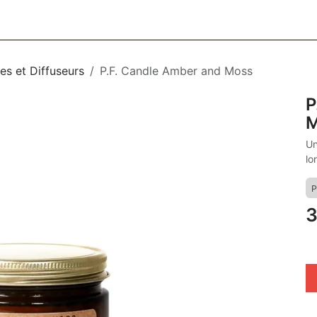
CESSOIRES
BAGAGERIE
SOINS
MAISON & DÉCO
F
es et Diffuseurs
P.F. Candle Amber and Moss
P
Un
lo
P
3