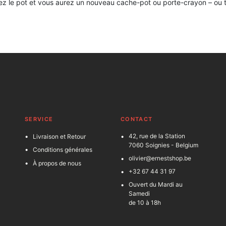
toyez le pot et vous aurez un nouveau cache-pot ou porte-crayon – ou 
SERVICE
C
ONTACT
42, rue de la Station
Livraison et Retour
7060 Soignies - Belgium
Conditions générales
olivier@ernestshop.be
À propos de nous
+32 67 44 31 97
Ouvert du Mardi au
Samedi
de 10 à 18h