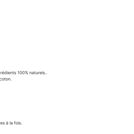
grédients 100% naturels..
coton.
s à la fois.