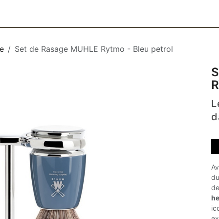
CESSOIRES
BAGAGERIE
SOINS
MAISON & DÉCO
F
e
Set de Rasage MUHLE Rytmo - Bleu petrol
S
R
L
d
Av
du
de
he
ic
ex