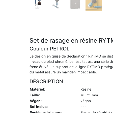
Set de rasage en résine RY
Couleur PETROL
Le design en guise de déclaration : RYTMO se dist
niveau du pied chromé. Le résultat est une série do
frêne étuvé. Le support de la ligne RYTMO protège
du métal assure un maintien impeccable.
DÉSCRIPTION
Matériel:
Résine
Taille:
M - 21 mm
Végan:
végan
Bol inclus:
non
Système de lames:
Rasoir de sûreté à 