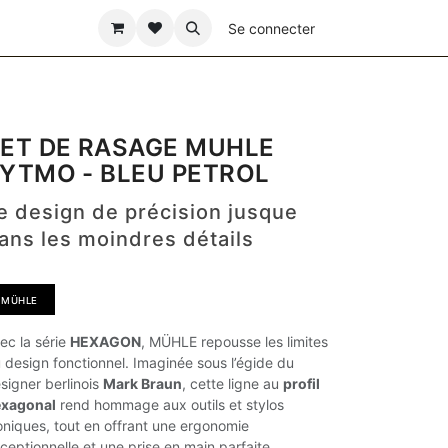
ÊTE DES PÈRES
Se connecter
ET DE RASAGE MUHLE
YTMO - BLEU PETROL
e design de précision jusque
ans les moindres détails
MÜHLE​​​​​​
ec la série
HEXAGON
, MÜHLE repousse les limites
 design fonctionnel. Imaginée sous l’égide du
signer berlinois
Mark Braun
, cette ligne au
profil
xagonal
rend hommage aux outils et stylos
oniques, tout en offrant une ergonomie
ceptionnelle et une prise en main parfaite.