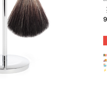
9
🇧

🏪 
⚡ 