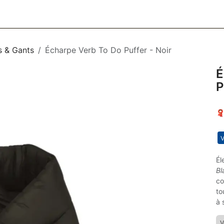
CESSOIRES
BAGAGERIE
SOINS
MAISON & DÉCO
F
s & Gants
Écharpe Verb To Do Puffer - Noir
É
P
🧣
V
Él
Bl
co
to
à 
V