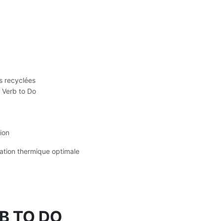
s recyclées
 Verb to Do
ion
ation thermique optimale
B TO DO