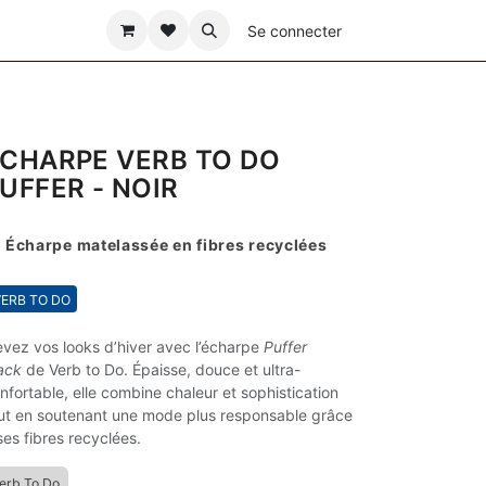
ÊTE DES PÈRES
Se connecter
CHARPE VERB TO DO
UFFER - NOIR
 Écharpe matelassée en fibres recyclées
ERB TO DO
evez vos looks d’hiver avec l’écharpe
Puffer
ack
de Verb to Do. Épaisse, douce et ultra-
nfortable, elle combine chaleur et sophistication
ut en soutenant une mode plus responsable grâce
ses fibres recyclées.
erb To Do