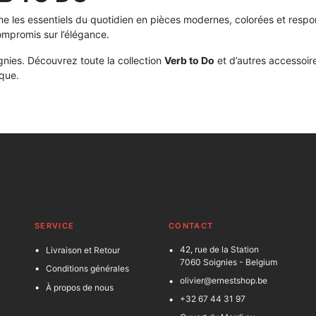
e les essentiels du quotidien en pièces modernes, colorées et respo
mpromis sur l’élégance.
gnies. Découvrez toute la collection
Verb to Do
et d’autres accessoir
ique.
SERVICE
C
ONTACT
42, rue de la Station
Livraison et Retour
7060 Soignies - Belgium
Conditions générales
olivier@ernestshop.be
À propos de nous
+32 67 44 31 97