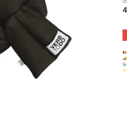
4
🇧

🏪 
⚡ 