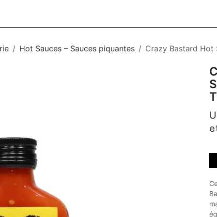
CESSOIRES
BAGAGERIE
SOINS
MAISON & DÉCO
F
rie
Hot Sauces – Sauces piquantes
Crazy Bastard Hot 
C
S
T
U
e
Ce
Ba
ma
éq