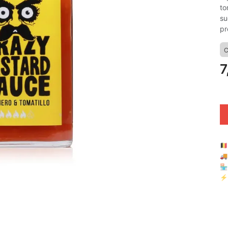
to
su
pr
C
7
🇧

🏪 
⚡ 