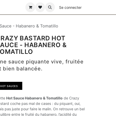
ÊTE DES PÈRES
Se connecter
Sauce - Habanero & Tomatillo
RAZY BASTARD HOT
AUCE - HABANERO &
OMATILLO
ne sauce piquante vive, fruitée
t bien balancée.
HOT SAUCES
tte
Hot Sauce Habanero & Tomatillo
de Crazy
stard coche pas mal de cases : du piquant, oui,
is pas juste pour faire le malin. On retrouve un bel
uilibre entre le fruité du habanero, l’acidité du