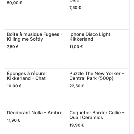
50,00
€
7,50
€
Boîte à musique Fugees -
Iphone Disco Light
Killing me Softly
Kikkerland
7,50
€
11,00
€
Éponges à récurer
Puzzle The New Yorker -
Kikkerland - Chat
Central Park (500p)
10,00
€
22,50
€
Déodorant Nolla – Ambre
Coquetier Border Collie –
Quail Ceramics
11,90
€
19,90
€