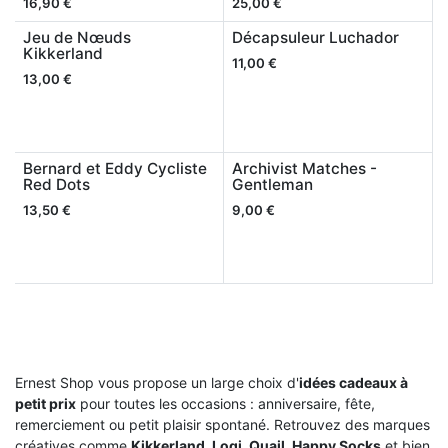
16,90
€
25,00
€
Jeu de Nœuds
Décapsuleur Luchador
Kikkerland
11,00
€
13,00
€
Bernard et Eddy Cycliste
Archivist Matches -
Red Dots
Gentleman
13,50
€
9,00
€
Ernest Shop vous propose un large choix d'
idées cadeaux à
petit prix
pour toutes les occasions : anniversaire, fête,
remerciement ou petit plaisir spontané. Retrouvez des marques
créatives comme
Kikkerland, Loqi, Quail, Happy Socks
et bien