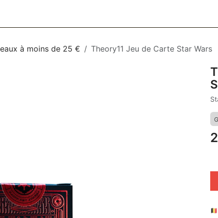
CESSOIRES
BAGAGERIE
SOINS
MAISON & DÉCO
F
eaux à moins de 25 €
Theory11 Jeu de Carte Star Wars
T
S
St
G
2
🇧