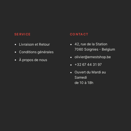
SERVICE
C
ONTACT
42, rue de la Station
Livraison et Retour
7060 Soignies - Belgium
Conditions générales
olivier@ernestshop.be
À propos de nous
+32 67 44 31 97
Ouvert du Mardi au
Samedi
de 10 à 18h