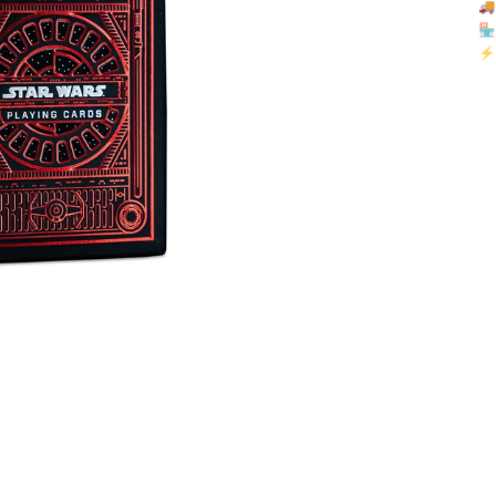

🏪 
⚡ 