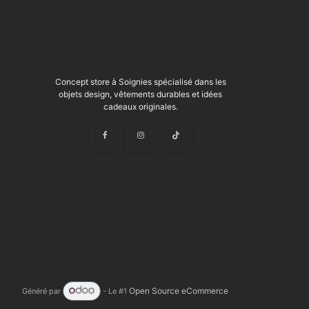
Concept store à Soignies spécialisé dans les
objets design, vêtements durables et idées
cadeaux originales.
Open Source eCommerce
Généré par
- Le #1