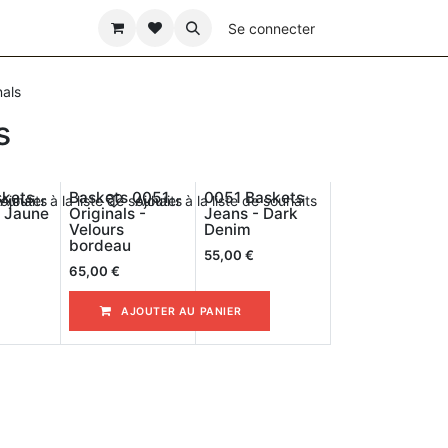
ÊTE DES PÈRES
Se connecter
nals
s
skets
Baskets 0051
0051 Baskets
souhaits
Ajouter à la liste de souhaits
Ajouter à la liste de souhaits
- Jaune
Originals -
Jeans - Dark
Velours
Denim
bordeau
55,00
€
65,00
€
AJOUTER AU PANIER