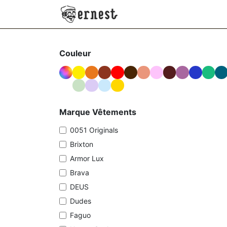
SE RENDRE AU CONTENU
NEW
VÊTEMENTS
AC
Couleur
Marque Vêtements
0051 Originals
Brixton
Armor Lux
Brava
DEUS
Dudes
Faguo