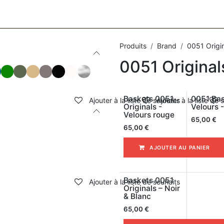
CESSOIRES
BAGAGERIE
SOINS
MAISON & DÉCO
F
Produits
Brand
0051 Origi
0051 Original
Baskets 0051
0051 Ba
Ajouter à la liste de souhaits
Ajouter à la liste de 
Originals -
Velours 
Velours rouge
65,00
€
65,00
€
AJOUTER AU PANIER
Baskets 0051
Ajouter à la liste de souhaits
Originals – Noir
& Blanc
65,00
€