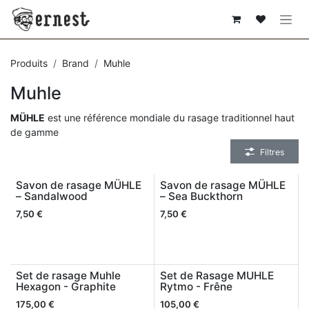
SE RENDRE AU CONTENU
Produits
Brand
Muhle
Muhle
MÜHLE
est une référence mondiale du rasage traditionnel haut
de gamme
Filtres
Savon de rasage MÜHLE
Savon de rasage MÜHLE
– Sandalwood
– Sea Buckthorn
7,50
€
7,50
€
Set de rasage Muhle
Set de Rasage MUHLE
Hexagon - Graphite
Rytmo - Frêne
175,00
€
105,00
€