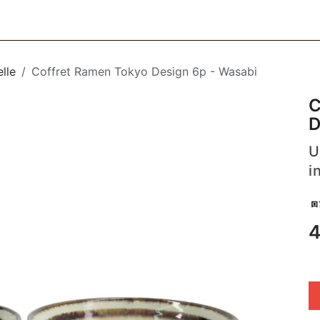
CESSOIRES
BAGAGERIE
SOINS
MAISON & DÉCO
F
elle
Coffret Ramen Tokyo Design 6p - Wasabi
C
D
U
i
4