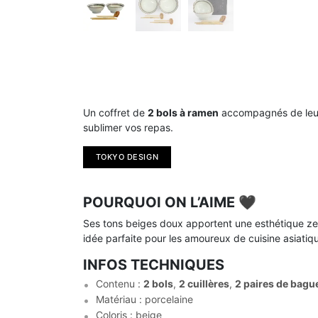
Un coffret de
2 bols à ramen
accompagnés de leurs 
sublimer vos repas.
TOKYO DESIGN
POURQUOI ON L’AIME 🖤
Ses tons beiges doux apportent une esthétique zen 
idée parfaite pour les amoureux de cuisine asiatiq
INFOS TECHNIQUES
Contenu :
2 bols
,
2 cuillères
,
2 paires de bagu
Matériau : porcelaine
Coloris : beige