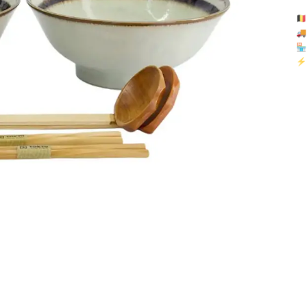
🇧

🏪 
⚡ 