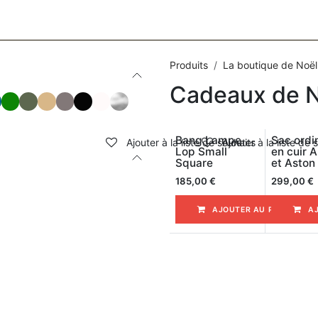
CESSOIRES
BAGAGERIE
SOINS
MAISON & DÉCO
F
Produits
La boutique de Noël
Cadeaux de N
Bang Lampe
Sac ordi
Ajouter à la liste de souhaits
Ajouter à la liste de 
Lop Small
en cuir A
Square
et Aston
185,00
€
299,00
€
AJOUTER AU PANIER
A