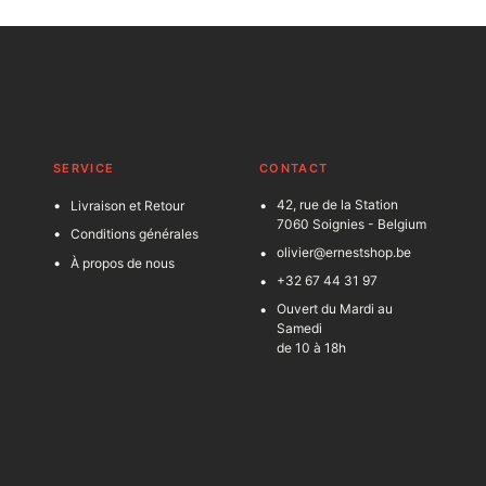
SERVICE
C
ONTACT
42, rue de la Station
Livraison et Retour
7060 Soignies - Belgium
Conditions générales
olivier@ernestshop.be
À propos de nous
+32 67 44 31 97
Ouvert du Mardi au
Samedi
de 10 à 18h