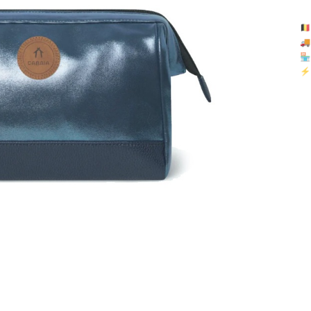
🇧

🏪 
⚡ 