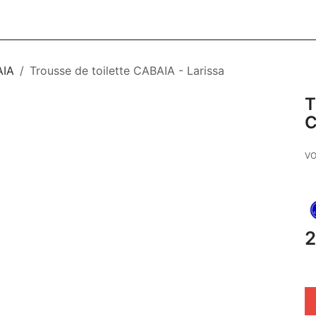
CESSOIRES
BAGAGERIE
SOINS
MAISON & DÉCO
F
AIA
Trousse de toilette CABAIA - Larissa
T
C
VO
2