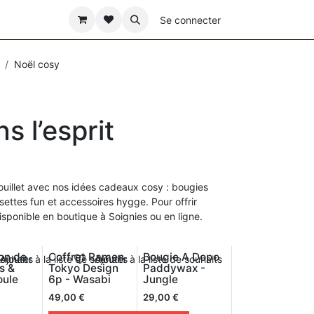
CO
FÊTE DES PÈRES
Se connecter
Noël cosy
s l’esprit
illet avec nos idées cadeaux cosy : bougies
ettes fun et accessoires hygge. Pour offrir
isponible en boutique à Soignies ou en ligne.
on de
Coffret Ramen
Bougie A Dopo
souhaits
Ajouter à la liste de souhaits
Ajouter à la liste de souhaits
s &
Tokyo Design
Paddywax -
oule
6p - Wasabi
Jungle
49,00
€
29,00
€