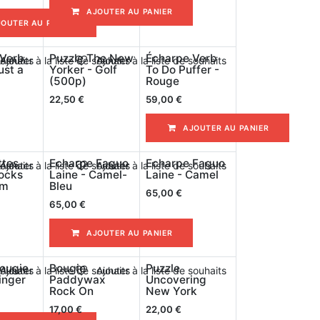
AJOUTER AU PANIER
JOUTER AU PANIER
 Verb
Puzzle The New
Écharpe Verb
souhaits
Ajouter à la liste de souhaits
Ajouter à la liste de souhaits
ust a
Yorker - Golf
To Do Puffer -
(500p)
Rouge
22,50
€
59,00
€
AJOUTER AU PANIER
ttes
Echarpe Faguo
Echarpe Faguo
souhaits
Ajouter à la liste de souhaits
Ajouter à la liste de souhaits
ocks
Laine - Camel-
Laine - Camel
om
Bleu
65,00
€
65,00
€
AJOUTER AU PANIER
ougie
Bougie
Puzzle
souhaits
Ajouter à la liste de souhaits
Ajouter à la liste de souhaits
inger
Paddywax
Uncovering
Rock On
New York
17,00
€
22,00
€