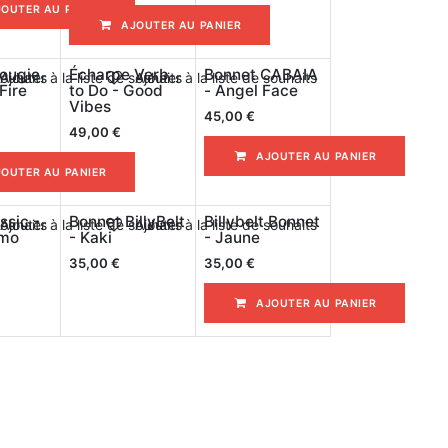
JOUTER AU PANIER
AJOUTER AU PANIER
ougie
Écharpe Verb
Bonnet CABAIA
souhaits
Ajouter à la liste de souhaits
Ajouter à la liste de souhaits
Fire
to Do - Good
- Angel Face
Vibes
45,00
€
49,00
€
AJOUTER AU PANIER
JOUTER AU PANIER
ssic -
Bonnet BillyBelt
Billybelt Bonnet
souhaits
Ajouter à la liste de souhaits
Ajouter à la liste de souhaits
amo
- Kaki
- Jaune
35,00
€
35,00
€
AJOUTER AU PANIER