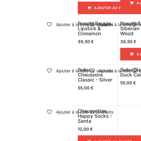
A
AJOUTER AU PANIER
Boogie Bougie
Boogie B
Ajouter à la liste de souhaits
Ajouter à la liste de 
Lipstick &
Siberian 
Cinnamon
Wood
39,50
€
39,50
€
A
Subu
Subu Cla
Ajouter à la liste de souhaits
Ajouter à la liste de 
Chaussons
Duck C
Classic - Silver
55,00
€
55,00
€
Chaussettes
Ajouter à la liste de souhaits
Happy Socks -
Santa
12,00
€