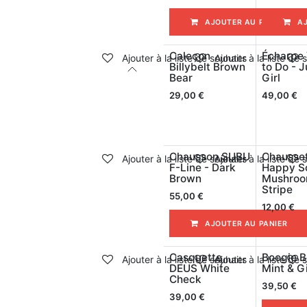
AJOUTER AU PANIER
A
Caleçon
Écharpe
Ajouter à la liste de souhaits
Ajouter à la liste de 
Billybelt Brown
to Do - J
Bear
Girl
29,00
€
49,00
€
Chausson SUBU
Chausse
Ajouter à la liste de souhaits
Ajouter à la liste de 
F-Line - Dark
Happy S
Brown
Mushro
Stripe
55,00
€
12,00
€
AJOUTER AU PANIER
Casquette
Boogie B
Ajouter à la liste de souhaits
Ajouter à la liste de 
DEUS White
Mint & G
Check
39,50
€
39,00
€