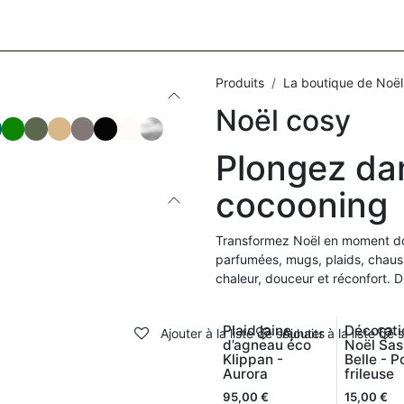
S
ACCESSOIRES
BAGAGERIE
SOINS
MAISON & DÉ
Produits
La boutique de Noël
Noël cosy
Plongez dan
cocooning
Transformez Noël en moment dou
parfumées, mugs, plaids, chauss
chaleur, douceur et réconfort. D
Plaid laine
Décorati
Ajouter à la liste de souhaits
Ajouter à la liste de 
d’agneau éco
Noël Sas
Klippan -
Belle - P
Aurora
frileuse
95,00
€
15,00
€