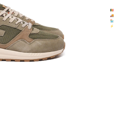
🇧

🏪 
⚡ 