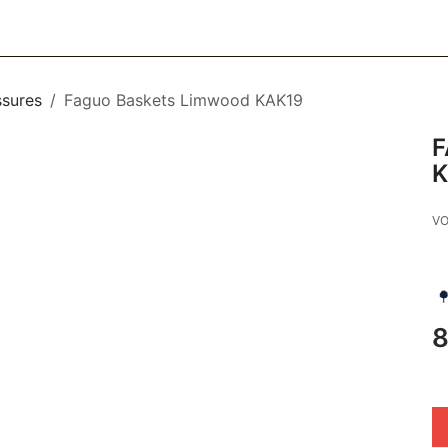
CESSOIRES
BAGAGERIE
SOINS
MAISON & DÉCO
F
sures
Faguo Baskets Limwood KAK19
F
K
VO
8