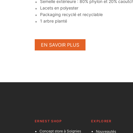
Semelle extérieure : 80% phylon et 20% caoutc
Lacets en polyester
Packaging recyclé et recyclable
1 arbre planté
EN SAVOIR PLUS
ERNEST SHOP
EXPLORER
Concept store à Soignies
Nouveautés