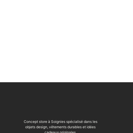
Concept store à Soignies spécialisé dans les
objets design, vêtements durables et idées
cadeaux originales.