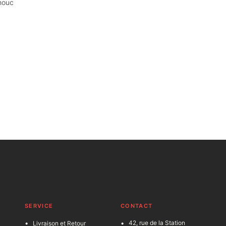
houc
SERVICE
C
ONTACT
42, rue de la Station
Livraison et Retour