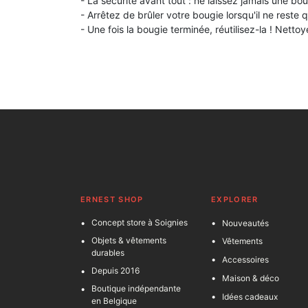
- La sécurité avant tout : ne laissez jamais une boug
- Arrêtez de brûler votre bougie lorsqu'il ne reste
- Une fois la bougie terminée, réutilisez-la ! Net
ERNEST SHOP
EXPLORER
Concept store à Soignies
Nouveautés
Objets & vêtements
Vêtements
durables
Accessoires
Depuis 2016
Maison & déco
Boutique indépendante
Idées cadeaux
en Belgique