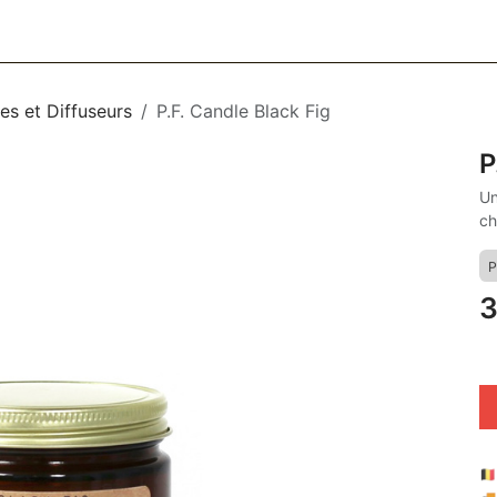
CESSOIRES
BAGAGERIE
SOINS
MAISON & DÉCO
F
es et Diffuseurs
P.F. Candle Black Fig
P
Un
ch
P
3
🇧