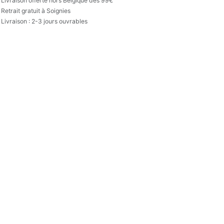

Livraison offerte hors Belgique dès 99€
Retrait gratuit à Soignies
Livraison : 2-3 jours ouvrables