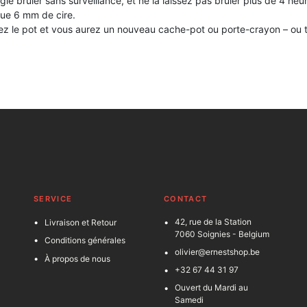
ie brûler sans surveillance, et ne la laissez pas brûler plus de 4 heure
 que 6 mm de cire.
toyez le pot et vous aurez un nouveau cache-pot ou porte-crayon – ou 
SERVICE
C
ONTACT
42, rue de la Station
Livraison et Retour
7060 Soignies - Belgium
Conditions générales
olivier@ernestshop.be
À propos de nous
+32 67 44 31 97
Ouvert du Mardi au
Samedi