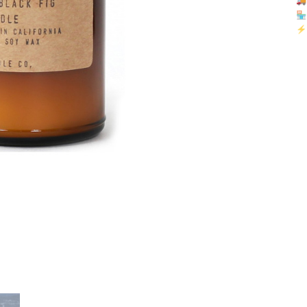

🏪 
⚡ 