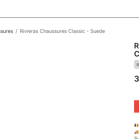
CESSOIRES
BAGAGERIE
SOINS
MAISON & DÉCO
F
sures
Rivieras Chaussures Classic - Suede
R
C
R
3
🇧

🏪 