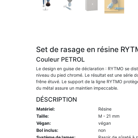
Set de rasage en résine RY
Couleur PETROL
Le design en guise de déclaration : RYTMO se dist
niveau du pied chromé. Le résultat est une série do
frêne étuvé. Le support de la ligne RYTMO protège
du métal assure un maintien impeccable.
DÉSCRIPTION
Matériel:
Résine
Taille:
M - 21 mm
Végan:
végan
Bol inclus:
non
Système de lames:
Rasoir de sûreté à 