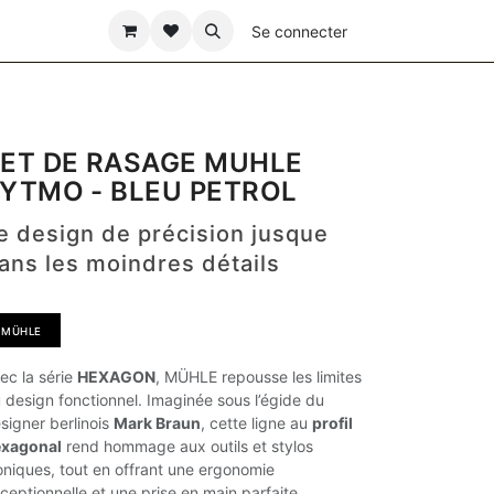
ÊTE DES PÈRES
Se connecter
ET DE RASAGE MUHLE
YTMO - BLEU PETROL
e design de précision jusque
ans les moindres détails
MÜHLE​​​​​​
ec la série
HEXAGON
, MÜHLE repousse les limites
 design fonctionnel. Imaginée sous l’égide du
signer berlinois
Mark Braun
, cette ligne au
profil
xagonal
rend hommage aux outils et stylos
oniques, tout en offrant une ergonomie
ceptionnelle et une prise en main parfaite.