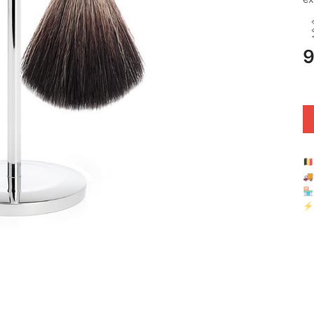
9
🇧

🏪 
⚡ 