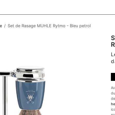
CESSOIRES
BAGAGERIE
SOINS
MAISON & DÉCO
F
e
Set de Rasage MUHLE Rytmo - Bleu petrol
S
R
L
d
Av
du
de
he
ic
ex